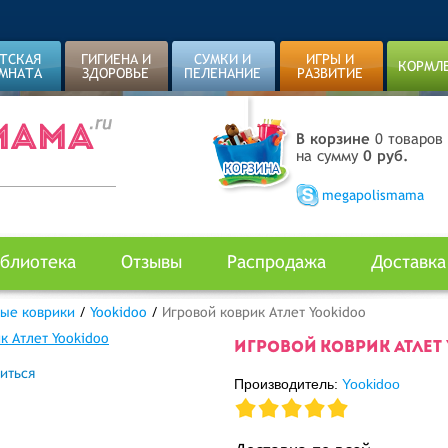
ТСКАЯ
ГИГИЕНА И
СУМКИ И
ИГРЫ И
КОРМЛ
МНАТА
ЗДОРОВЬЕ
ПЕЛЕНАНИЕ
РАЗВИТИЕ
В корзине
0 товаров
на сумму
0 руб.
megapolismama
блиотека
Отзывы
Распродажа
Доставка
ые коврики
/
Yookidoo
/
Игровой коврик Атлет Yookidoo
ИГРОВОЙ КОВРИК АТЛЕТ
иться
Производитель:
Yookidoo