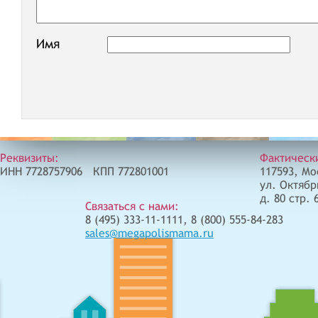
Имя
Реквизиты:
Фактическ
ИНН 7728757906 КПП 772801001
117593, Мо
ул. Октябр
д. 80 стр. 
Связаться с нами:
8 (495) 333-11-1111, 8 (800) 555-84-283
sales@megapolismama.ru