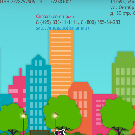
ИНН 7728757906 КПП 772801001
117593, Мо
ул. Октябр
д. 80 стр. 
Связаться с нами:
8 (495) 333-11-1111, 8 (800) 555-84-283
sales@megapolismama.ru