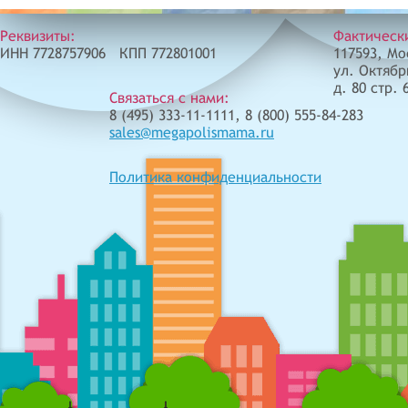
Реквизиты:
Фактическ
ИНН 7728757906 КПП 772801001
117593, Мо
ул. Октябр
д. 80 стр. 
Связаться с нами:
8 (495) 333-11-1111, 8 (800) 555-84-283
sales@megapolismama.ru
Политика конфиденциальности