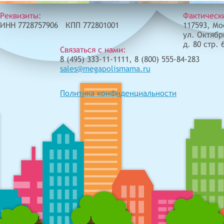
Реквизиты:
Фактическ
ИНН 7728757906 КПП 772801001
117593, Мо
ул. Октябр
д. 80 стр. 
Связаться с нами:
8 (495) 333-11-1111, 8 (800) 555-84-283
sales@megapolismama.ru
Политика конфиденциальности