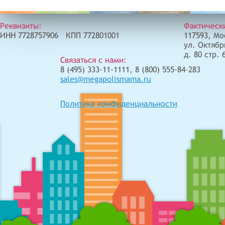
Реквизиты:
Фактическ
ИНН 7728757906 КПП 772801001
117593, Мо
ул. Октябр
д. 80 стр. 
Связаться с нами:
8 (495) 333-11-1111, 8 (800) 555-84-283
sales@megapolismama.ru
Политика конфиденциальности