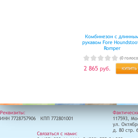
Комбинезон с длинны
рукавом Fore Houndstoo
Romper
(0 голосо
2 865
руб.
Реквизиты:
Фактическ
ИНН 7728757906 КПП 772801001
117593, Мо
ул. Октябр
д. 80 стр. 
Связаться с нами: