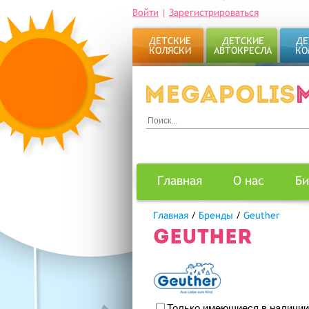
Войти
|
Зарегистрироваться
ДЕТСКИЕ
ДЕТСКИЕ
ДЕ
КОЛЯСКИ
АВТОКРЕСЛА
КО
Главная
О нас
Би
Главная
/
Бренды
/
Geuther
GEUTHER
Только имеющиеся в наличии