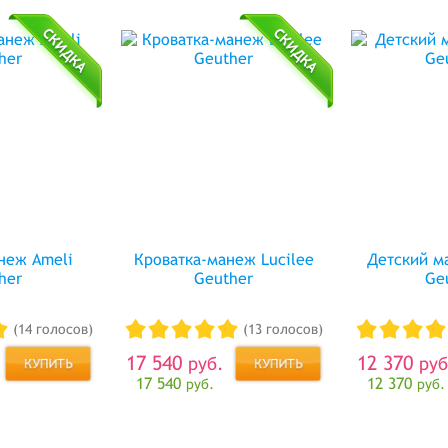
неж Ameli
Кроватка-манеж Lucilee
Детский м
her
Geuther
Ge
(14 голосов)
(13 голосов)
17 540
12 370
руб.
руб
17 540
12 370
руб.
руб.