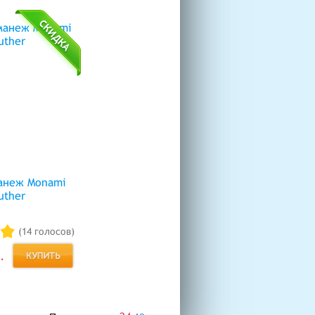
анеж Monami
uther
(14 голосов)
.