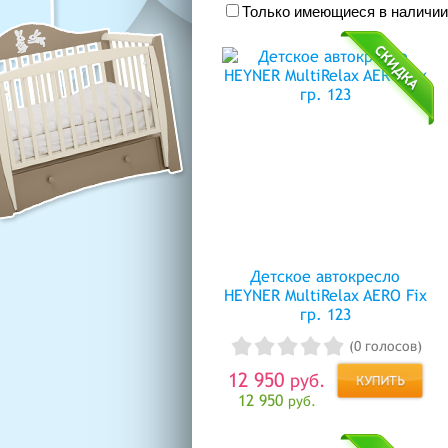
Только имеющиеся в наличии
Детское автокресло
HEYNER MultiRelax AERO Fix
гр. 123
(0 голосов)
12 950
руб.
12 950
руб.