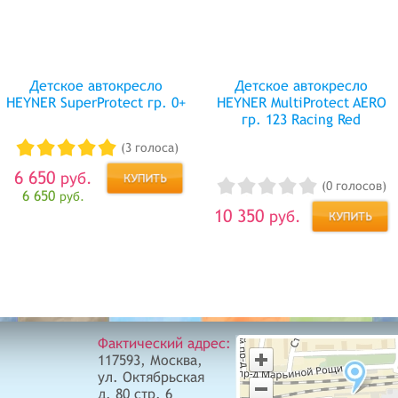
Детское автокресло
Детское автокресло
HEYNER SuperProtect гр. 0+
HEYNER MultiProtect AERO
гр. 123 Racing Red
(3 голоса)
6 650
руб.
(0 голосов)
6 650
руб.
10 350
руб.
Фактический адрес:
117593, Москва,
ул. Октябрьская
д. 80 стр. 6