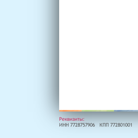
Реквизиты:
ИНН 7728757906 КПП 772801001