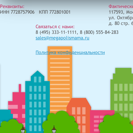
Реквизиты:
Фактическ
ИНН 7728757906 КПП 772801001
117593, Мо
ул. Октябр
д. 80 стр. 
Связаться с нами:
8 (495) 333-11-1111, 8 (800) 555-84-283
sales@megapolismama.ru
Политика конфиденциальности