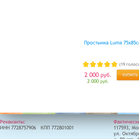
Простынка Luma 75x85
(19 голос
2 000
руб.
2 000
руб.
Реквизиты:
Фактическ
ИНН 7728757906 КПП 772801001
117593, Мо
ул. Октябр