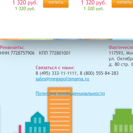
1 320
1 320
руб.
руб.
1 320
1 320
руб.
руб.
Реквизиты:
Фактическ
ИНН 7728757906 КПП 772801001
117593, Мо
ул. Октябр
д. 80 стр. 
Связаться с нами:
8 (495) 333-11-1111, 8 (800) 555-84-283
sales@megapolismama.ru
Политика конфиденциальности