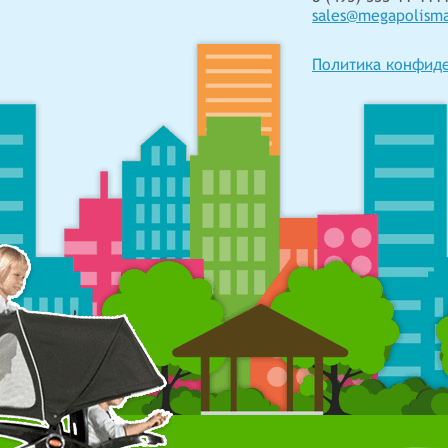
sales@megapolism
Политика конфид