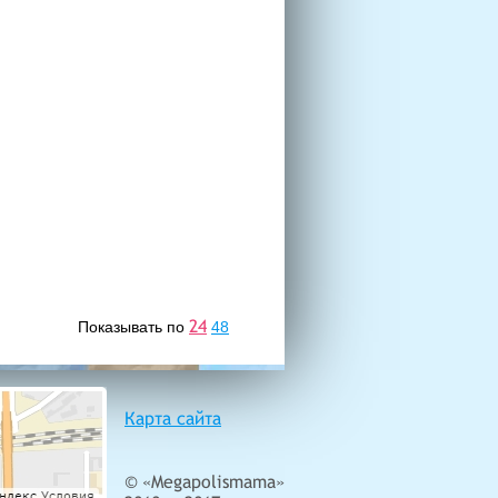
24
Показывать по
48
Карта сайта
© «Megapolismama»