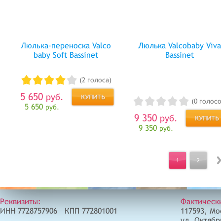
Люлька-переноска Valco
Люлька Valcobaby Viv
baby Soft Bassinet
Bassinet
(2 голоса)
5 650
руб.
(0 голосо
5 650
руб.
9 350
руб.
9 350
руб.
1
2
Реквизиты:
Фактическ
ИНН 7728757906 КПП 772801001
117593, Мо
ул. Октябр