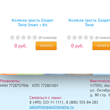
Коляска-трость Zooper
Коляска-трость Zoope
Twist Smart + Kit
Twist
(0 голосов)
(0 голосо
0
0
руб.
руб.
Реквизиты:
Фактическ
ИНН 7728757906 КПП 772801001
117593, Мо
ул. Октябр
д. 80 стр. 
Связаться с нами:
8 (495) 333-11-1111, 8 (800) 555-84-283
sales@megapolismama.ru