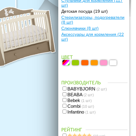
Стульчики для кормления
(117
шт)
Детская посуда
(19 шт)
Стерилизаторы, подогреватели
(8 шт)
Слюнявчики
(8 шт)
Аксессуары для кормления
(22
шт)
ЦВЕТ
ПРОИЗВОДИТЕЛЬ
BABYBJORN
(2 шт)
BEABA
(2 шт)
Bebek
(1 шт)
Combi
(10 шт)
Infantino
(1 шт)
IRIS BCN
(2 шт)
Mii
(1 шт)
РЕЙТИНГ