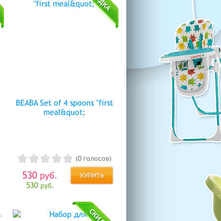
BEABA Set of 4 spoons "first
meal&quot;
(0 голосов)
530
руб.
530
руб.