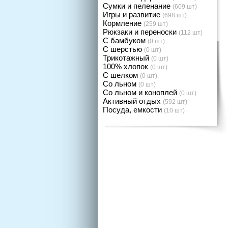
Сумки и пеленание
(609 шт)
Игры и развитие
(698 шт)
Кормление
(259 шт)
Рюкзаки и переноски
(112 шт)
С бамбуком
(0 шт)
С шерстью
(0 шт)
Трикотажный
(0 шт)
100% хлопок
(0 шт)
С шелком
(0 шт)
Со льном
(0 шт)
Со льном и коноплей
(0 шт)
Активный отдых
(592 шт)
Посуда, емкости
(10 шт)