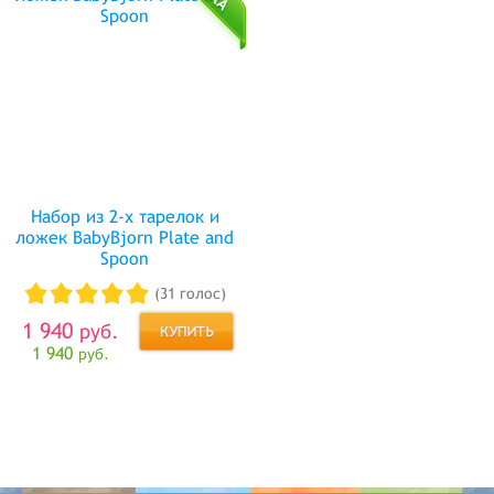
Набор из 2-х тарелок и
ложек BabyBjorn Plate and
Spoon
(31 голос)
1 940
руб.
1 940
руб.