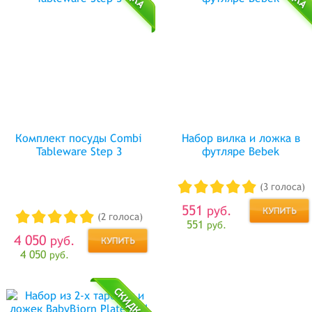
Комплект посуды Combi
Набор вилка и ложка в
Tableware Step 3
футляре Bebek
(3 голоса)
551
руб.
(2 голоса)
551
руб.
4 050
руб.
4 050
руб.