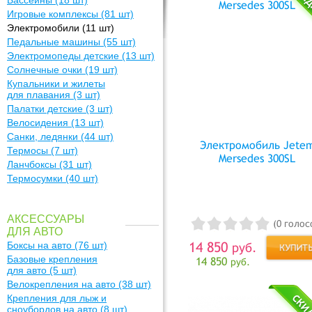
Бассейны
(18 шт)
Игровые комплексы
(81 шт)
Электромобили
(11 шт)
Педальные машины
(55 шт)
Электромопеды детские
(13 шт)
Солнечные очки
(19 шт)
Купальники и жилеты
для плавания
(3 шт)
Палатки детские
(3 шт)
Велосидения
(13 шт)
Санки, ледянки
(44 шт)
Электромобиль Jete
Термосы
(7 шт)
Mersedes 300SL
Ланчбоксы
(31 шт)
Термосумки
(40 шт)
АКСЕССУАРЫ
(0 голос
ДЛЯ АВТО
14 850
Боксы на авто
(76 шт)
руб.
Базовые крепления
14 850
руб.
для авто
(5 шт)
Велокрепления на авто
(38 шт)
Крепления для лыж и
сноубордов на авто
(8 шт)