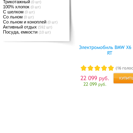
Трикотажный
(0 шт)
100% хлопок
(0 шт)
С шелком
(0 шт)
Со льном
(0 шт)
Со льном и коноплей
(0 шт)
Активный отдых
(592 шт)
Посуда, емкости
(10 шт)
Электромобиль BMW X6 
RT
(16 голо
22 099
руб.
22 099
руб.