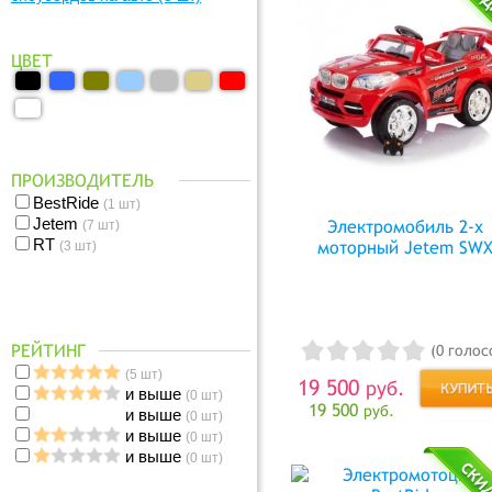
ЦВЕТ
ПРОИЗВОДИТЕЛЬ
BestRide
(1 шт)
Jetem
Электромобиль 2-х
(7 шт)
RT
моторный Jetem SW
(3 шт)
РЕЙТИНГ
(0 голос
(5 шт)
19 500
руб.
и выше
(0 шт)
19 500
руб.
и выше
(0 шт)
и выше
(0 шт)
и выше
(0 шт)