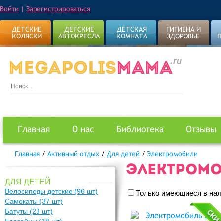
Войти
|
Зарегистрироваться
ДЕТСКИЕ
ДЕТСКИЕ
ДЕТСКАЯ
ГИГИЕНА И
КОЛЯСКИ
АВТОКРЕСЛА
КОМНАТА
ЗДОРОВЬЕ
Главная
О нас
Библиотека
Отзывы
Главная
/
Активный отдых
/
Для детей
/
Электромобили
ЭЛЕКТРОМ
ДЛЯ ДЕТЕЙ
Велосипеды детские
(96 шт)
Только имеющиеся в на
Самокаты
(37 шт)
Батуты
(23 шт)