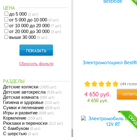
ЦЕНА
до 5 000
(1 шт)
от 5 000 до 10 000
(0 шт)
от 10 000 до 20 000
(7 шт)
от 20 000 до 30 000
(3 шт)
выше 30 000
(0 шт)
Электромотоцикл BestR
Сбросить фильтр
РАЗДЕЛЫ
(44 голо
Детские коляски
(1855 шт)
Детские автокресла
(539 шт)
4 650
руб.
Детская комната
(585 шт)
4 650
руб.
Гигиена и здоровье
(210 шт)
Сумки и пеленание
(609 шт)
Игры и развитие
(698 шт)
Кормление
(259 шт)
Рюкзаки и переноски
(112 шт)
С бамбуком
(0 шт)
С шерстью
(0 шт)