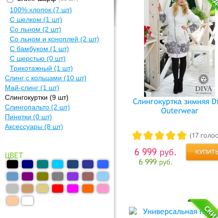
100% хлопок
(7 шт)
С шелком
(1 шт)
Со льном
(2 шт)
Со льном и коноплей
(2 шт)
С бамбуком
(1 шт)
С шерстью
(0 шт)
Трикотажный
(1 шт)
Слинг с кольцами
(10 шт)
Май-слинг
(1 шт)
Слингокуртки
(9 шт)
Слингокуртка зимняя D
Слингопальто
(2 шт)
Outerwear
Пинетки
(0 шт)
Аксессуары
(8 шт)
(17 голо
6 999
руб.
ЦВЕТ
6 999
руб.