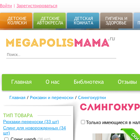
Войти
|
Зарегистрироваться
ДЕТСКИЕ
ДЕТСКИЕ
ДЕТСКАЯ
ГИГИЕНА И
КОЛЯСКИ
АВТОКРЕСЛА
КОМНАТА
ЗДОРОВЬЕ
Главная
О нас
Библиотека
Отзывы
Главная
/
Рюкзаки и переноски
/
Слингокуртки
СЛИНГОКУР
ТИП ТОВАРА
Рюкзаки-переноски
(33 шт)
Только имеющиеся в на
Слинг для новорожденных
(34
шт)
Слинг шарф
(36 шт)