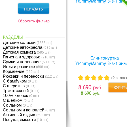
Сбросить фильтр
РАЗДЕЛЫ
Детские коляски
(1855 шт)
Детские автокресла
(539 шт)
Детская комната
(585 шт)
Гигиена и здоровье
(210 шт)
Слингокуртка
Сумки и пеленание
(609 шт)
Y@mmyMammy 3-в-1 зим
Игры и развитие
(698 шт)
Кормление
(259 шт)
Рюкзаки и переноски
(112 шт)
(9 голос
С бамбуком
(0 шт)
С шерстью
8 690
(0 шт)
руб.
Трикотажный
(0 шт)
8 690
руб.
100% хлопок
(0 шт)
С шелком
(0 шт)
Со льном
(0 шт)
Со льном и коноплей
(0 шт)
Активный отдых
(592 шт)
Посуда, емкости
(10 шт)