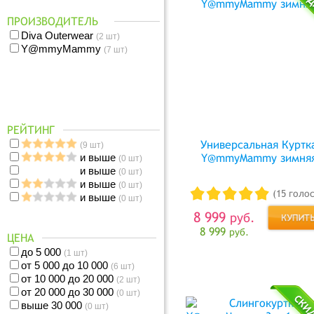
ПРОИЗВОДИТЕЛЬ
Diva Outerwear
(2 шт)
Y@mmyMammy
(7 шт)
РЕЙТИНГ
Универсальная Куртк
(9 шт)
и выше
Y@mmyMammy зимня
(0 шт)
и выше
(0 шт)
и выше
(0 шт)
(15 голо
и выше
(0 шт)
8 999
руб.
8 999
руб.
ЦЕНА
до 5 000
(1 шт)
от 5 000 до 10 000
(6 шт)
от 10 000 до 20 000
(2 шт)
от 20 000 до 30 000
(0 шт)
выше 30 000
(0 шт)