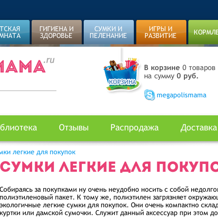
ТСКАЯ
ГИГИЕНА И
СУМКИ И
ИГРЫ И
КОРМЛ
МНАТА
ЗДОРОВЬЕ
ПЕЛЕНАНИЕ
РАЗВИТИЕ
В корзине
0 товаров
на сумму
0 руб.
megapolismama
блиотека
Отзывы
Распродажа
Доставка
мки легкие для покупок
СУМКИ ЛЕГКИЕ ДЛЯ ПОКУП
Собираясь за покупками ну очень неудобно носить с собой недолг
полиэтиленовый пакет. К тому же, полиэтилен загрязняет окружаю
экологичные легкие сумки для покупок. Они очень компактно скла
куртки или дамской сумочки. Служит данный аксессуар при этом до