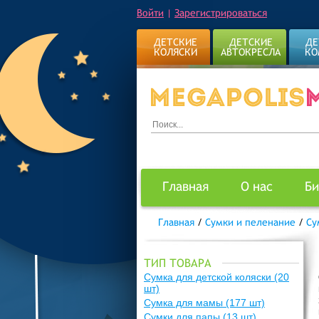
Войти
|
Зарегистрироваться
ДЕТСКИЕ
ДЕТСКИЕ
ДЕ
КОЛЯСКИ
АВТОКРЕСЛА
КО
Главная
О нас
Би
Главная
/
Сумки и пеленание
/
Су
ТИП ТОВАРА
Сумка для детской коляски
(20
шт)
Сумка для мамы
(177 шт)
Сумки для папы
(13 шт)