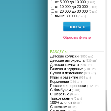
от 5 000 до 10 000
(1 шт)
от 10 000 до 20 000
(0 шт)
от 20 000 до 30 000
(0 шт)
выше 30 000
(0 шт)
Сбросить фильтр
РАЗДЕЛЫ
Детские коляски
(1855 шт)
Детские автокресла
(539 шт)
Детская комната
(585 шт)
Гигиена и здоровье
(210 шт)
Сумки и пеленание
(609 шт)
Игры и развитие
(698 шт)
Кормление
(259 шт)
Рюкзаки и переноски
(112 шт)
С бамбуком
(0 шт)
С шерстью
(0 шт)
Трикотажный
(0 шт)
100% хлопок
(0 шт)
С шелком
(0 шт)
Со льном