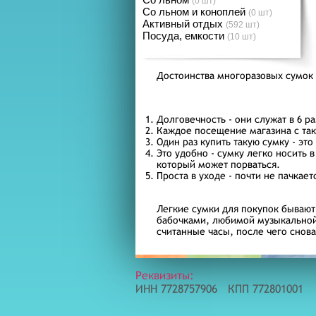
(0 шт)
Со льном и коноплей
(0 шт)
Активный отдых
(592 шт)
Посуда, емкости
(10 шт)
Достоинства многоразовых сумок 
Долговечность - они служат в 6 
Каждое посещение магазина с тако
Один раз купить такую сумку - это
Это удобно - сумку легко носить 
который может порваться.
Проста в уходе - почти не пачкает
Легкие сумки для покупок бывают
бабочками, любимой музыкальной
считанные часы, после чего снова
Реквизиты:
ИНН 7728757906 КПП 772801001