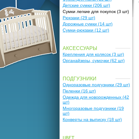
Детские сумки
(206 шт)
Сумки легкие для покупок
(3 шт)
Рюкзаки
(29 шт)
Дорожные сумки
(14 шт)
Сумки-рюкзаки
(12 шт)
АКСЕССУАРЫ
Крепления для колясок
(3 шт)
Органайзеры, сумочки
(62 шт)
ПОДГУЗНИКИ
Одноразовые подгузники
(29 шт)
Пеленки
(16 шт)
Одежда для новорожденных
(42
шт)
Многоразовые подгузники
(19
шт)
Конверты на выписку
(18 шт)
ЦВЕТ