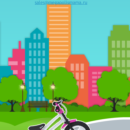
sales@megapolismama.ru