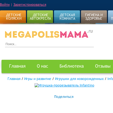
Войти
|
Зарегистрироваться
ДЕТСКИЕ
ДЕТСКИЕ
ДЕТСКАЯ
ГИГИЕНА И
КОЛЯСКИ
АВТОКРЕСЛА
КОМНАТА
ЗДОРОВЬЕ
Главная
О нас
Библиотека
Отзывы
Главная
/
Игры и развитие
/
Игрушки для новорожденных
/
Inf
Поделиться