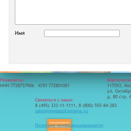
Имя
Реквизиты:
Фактическ
ИНН 7728757906 КПП 772801001
117593, Мо
ул. Октябр
д. 80 стр. 
Связаться с нами:
8 (495) 333-11-1111, 8 (800) 555-84-283
sales@megapolismama.ru
Политика конфиденциальности