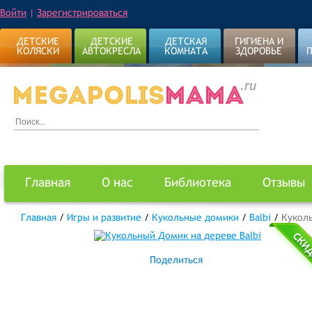
Войти
|
Зарегистрироваться
ДЕТСКИЕ
ДЕТСКИЕ
ДЕТСКАЯ
ГИГИЕНА И
КОЛЯСКИ
АВТОКРЕСЛА
КОМНАТА
ЗДОРОВЬЕ
Главная
О нас
Библиотека
Отзывы
Главная
/
Игры и развитие
/
Кукольные домики
/
Balbi
/
Куколь
Поделиться