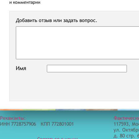
и комментарии
Добавить отзыв или задать вопрос.
Имя
Реквизиты:
Фактическ
ИНН 7728757906 КПП 772801001
117593, Мо
ул. Октябр
д. 80 стр. 