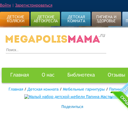
Войти
|
Зарегистрироваться
ДЕТСКИЕ
ДЕТСКИЕ
ДЕТСКАЯ
ГИГИЕНА И
КОЛЯСКИ
АВТОКРЕСЛА
КОМНАТА
ЗДОРОВЬЕ
Главная
О нас
Библиотека
Отзывы
Главная
/
Детская комната
/
Мебельные гарнитуры
/
Папина М
Поделиться