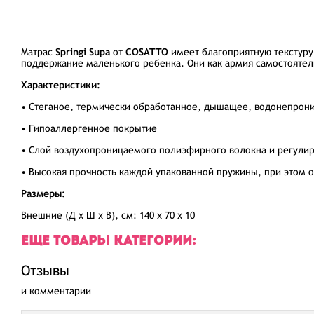
Матрас
Springi Supa
от
COSATTO
имеет благоприятную текстур
поддержание маленького ребенка. Они как армия самостояте
Характеристики:
• Стеганое, термически обработанное, дышащее, водонепрони
• Гипоаллергенное покрытие
• Слой воздухопроницаемого полиэфирного волокна и регул
• Высокая прочность каждой упакованной пружины, при этом о
Размеры:
Внешние (Д х Ш х В), см:
140 х 70 х 10
ЕЩЕ ТОВАРЫ КАТЕГОРИИ:
Отзывы
и комментарии