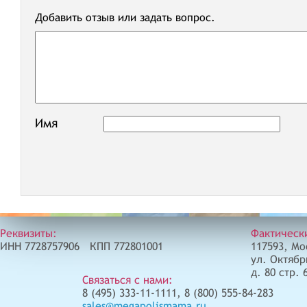
Добавить отзыв или задать вопрос.
Имя
Реквизиты:
Фактическ
ИНН 7728757906 КПП 772801001
117593, Мо
ул. Октябр
д. 80 стр. 
Связаться с нами:
8 (495) 333-11-1111, 8 (800) 555-84-283
sales@megapolismama.ru