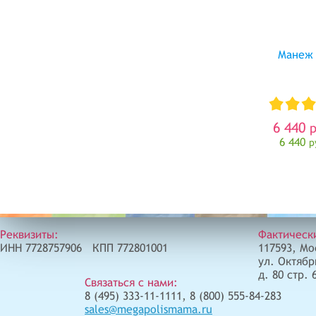
Манеж 
6 440
р
6 440
р
Реквизиты:
Фактическ
ИНН 7728757906 КПП 772801001
117593, Мо
ул. Октябр
д. 80 стр. 
Связаться с нами:
8 (495) 333-11-1111, 8 (800) 555-84-283
sales@megapolismama.ru