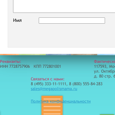
Имя
Реквизиты:
Фактическ
ИНН 7728757906 КПП 772801001
117593, Мо
ул. Октябр
д. 80 стр. 
Связаться с нами:
8 (495) 333-11-1111, 8 (800) 555-84-283
sales@megapolismama.ru
Политика конфиденциальности