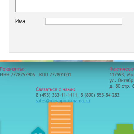
Имя
Реквизиты:
Фактическ
ИНН 7728757906 КПП 772801001
117593, Мо
ул. Октябр
д. 80 стр. 
Связаться с нами:
8 (495) 333-11-1111, 8 (800) 555-84-283
sales@megapolismama.ru