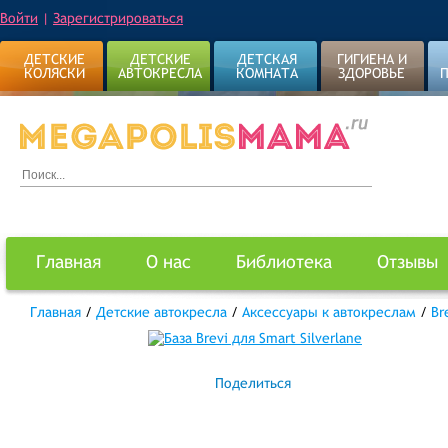
Войти
|
Зарегистрироваться
ДЕТСКИЕ
ДЕТСКИЕ
ДЕТСКАЯ
ГИГИЕНА И
КОЛЯСКИ
АВТОКРЕСЛА
КОМНАТА
ЗДОРОВЬЕ
Главная
О нас
Библиотека
Отзывы
Главная
/
Детские автокресла
/
Аксессуары к автокреслам
/
Br
Поделиться