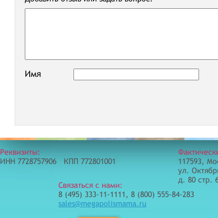
Имя
Реквизиты:
Фактическ
ИНН 7728757906 КПП 772801001
117593, Мо
ул. Октябр
д. 80 стр. 
Связаться с нами:
8 (495) 333-11-1111, 8 (800) 555-84-283
sales@megapolismama.ru