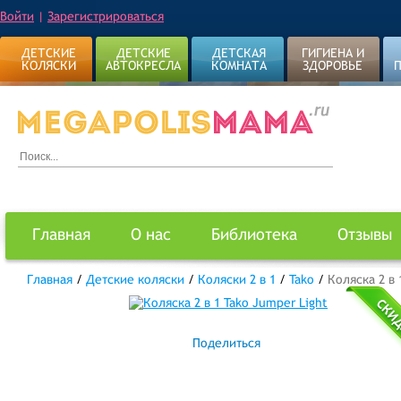
Войти
|
Зарегистрироваться
ДЕТСКИЕ
ДЕТСКИЕ
ДЕТСКАЯ
ГИГИЕНА И
КОЛЯСКИ
АВТОКРЕСЛА
КОМНАТА
ЗДОРОВЬЕ
Главная
О нас
Библиотека
Отзывы
Главная
/
Детские коляски
/
Коляски 2 в 1
/
Tako
/
Коляска 2 в 
Поделиться