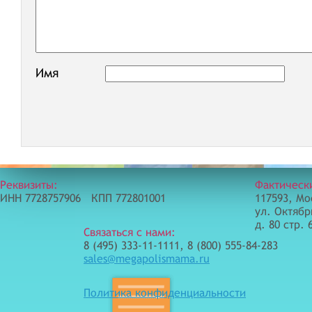
Имя
Реквизиты:
Фактическ
ИНН 7728757906 КПП 772801001
117593, Мо
ул. Октябр
д. 80 стр. 
Связаться с нами:
8 (495) 333-11-1111, 8 (800) 555-84-283
sales@megapolismama.ru
Политика конфиденциальности