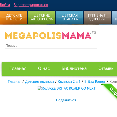
Войти
|
Зарегистрироваться
ДЕТСКИЕ
ДЕТСКИЕ
ДЕТСКАЯ
ГИГИЕНА И
КОЛЯСКИ
АВТОКРЕСЛА
КОМНАТА
ЗДОРОВЬЕ
Главная
О нас
Библиотека
Отзывы
Главная
/
Детские коляски
/
Коляски 2 в 1
/
Britax Romer
/
Кол
Поделиться