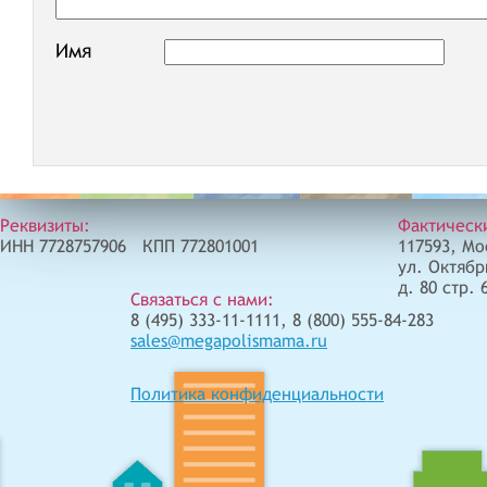
Имя
Реквизиты:
Фактическ
ИНН 7728757906 КПП 772801001
117593, Мо
ул. Октябр
д. 80 стр. 
Связаться с нами:
8 (495) 333-11-1111, 8 (800) 555-84-283
sales@megapolismama.ru
Политика конфиденциальности