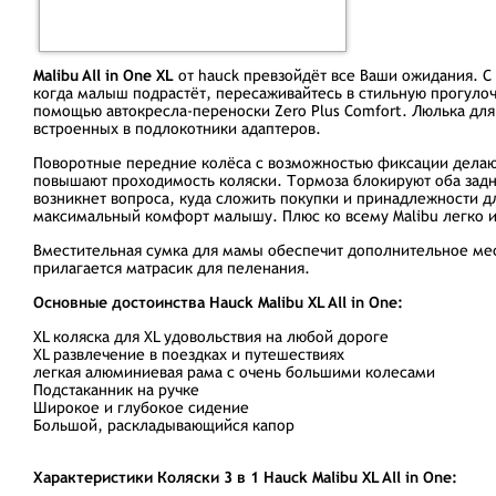
Malibu All in One XL
от hauck превзойдёт все Ваши ожидания. С
когда малыш подрастёт, пересаживайтесь в стильную прогулочн
помощью автокресла-переноски Zero Plus Comfort. Люлька дл
встроенных в подлокотники адаптеров.
Поворотные передние колёса с возможностью фиксации делают
повышают проходимость коляски. Тормоза блокируют оба задни
возникнет вопроса, куда сложить покупки и принадлежности д
максимальный комфорт малышу. Плюс ко всему Malibu легко и 
Вместительная сумка для мамы обеспечит дополнительное мест
прилагается матрасик для пеленания.
Основные достоинства Hauck Malibu XL All in One:
XL коляска для XL удовольствия на любой дороге
XL развлечение в поездках и путешествиях
легкая алюминиевая рама с очень большими колесами
Подстаканник на ручке
Широкое и глубокое сидение
Большой, раскладывающийся капор
Характеристики Коляски 3 в 1 Hauck Malibu XL All in One: