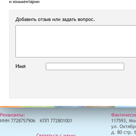
и комментарии
Добавить отзыв или задать вопрос.
Имя
Реквизиты:
Фактическ
ИНН 7728757906 КПП 772801001
117593, Мо
ул. Октябр
д. 80 стр. 
Связаться с нами: