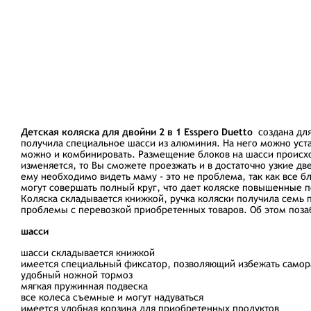
Детская коляска для двойни 2 в 1 Esspero Duetto
создана для
получила специальное шасси из алюминия. На него можно уст
можно и комбинировать. Размещение блоков на шасси происход
изменяется, то Вы сможете проезжать и в достаточно узкие д
ему необходимо видеть маму - это не проблема, так как все 
могут совершать полный круг, что дает коляске повышенные 
Коляска складывается книжкой, ручка коляски получила семь 
проблемы с перевозкой приобретенных товаров. Об этом поза
шасси
шасси складывается книжкой
имеется специальный фиксатор, позволяющий избежать самор
удобный ножной тормоз
мягкая пружинная подвеска
все колеса съемные и могут надуваться
имеется удобная корзина для приобретенных продуктов