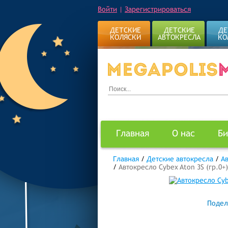
Войти
|
Зарегистрироваться
ДЕТСКИЕ
ДЕТСКИЕ
ДЕ
КОЛЯСКИ
АВТОКРЕСЛА
КО
Главная
О нас
Би
Главная
/
Детские автокресла
/
А
/
Автокресло Cybex Aton 3S (гр.0+)
Подел