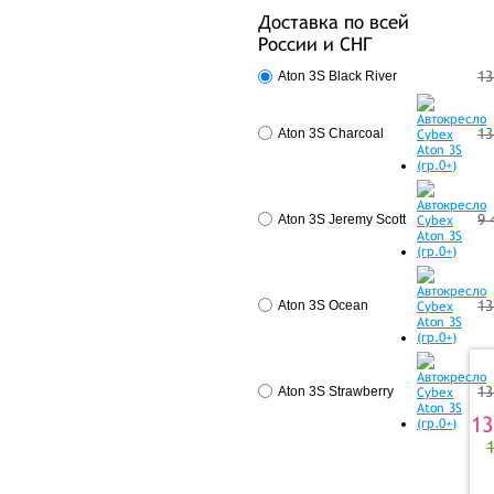
Доставка по всей
России и СНГ
13
Aton 3S Black River
13
Aton 3S Charcoal
9 
Aton 3S Jeremy Scott
13
Aton 3S Ocean
13
Aton 3S Strawberry
13