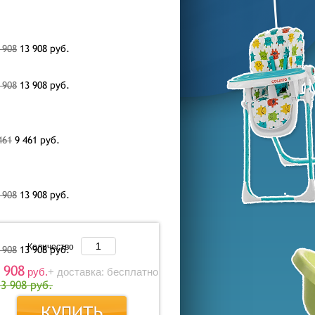
 908
13 908
руб.
 908
13 908
руб.
461
9 461
руб.
 908
13 908
руб.
Количество
 908
13 908
руб.
 908
руб.
+ доставка: бесплатно
13 908 руб.