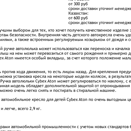
от 300 руб
сроки доставки уточнит менедж
Казахстан:
от 600 руб
сроки доставки уточнит менедж
лучшим выбором для тех, кто хочет получить качественное изделие
ртам безопасности. Внутренняя часть детского автокресла очень уд
мнями, а также встроенным регулируемым козырьком от дождя и с
ой ручке автолюлька может использоваться как переноска и качалка
 малыш на нем может перевозиться от самого рождения и примерно д
x Aton имеется особый вкладыш, за счет которого положение мал
 против хода движения, то есть лицом назад. Для крепления пред
ожна установка кресла на некоторые модели колясок, в результа
 Ручка автолюльки Cybex Aton может регулироваться по наклону, 
данная модель обладает дополнительной защитой от опрокидывани
 можно очень легко снять и постирать в стиральной машине.
 автомобильное кресло для детей Cybex Aton по очень выгодным ц
 легче, всего 2,9 кг.
ерами автомобильной промышленности с учетом новых стандартов 