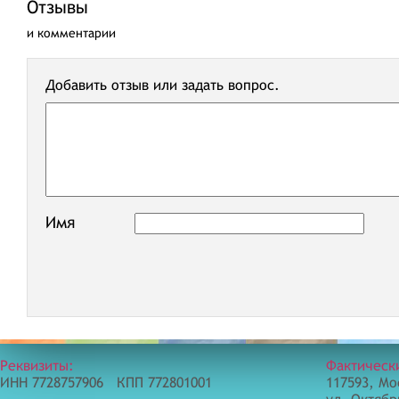
Отзывы
и комментарии
Добавить отзыв или задать вопрос.
Имя
Реквизиты:
Фактическ
ИНН 7728757906 КПП 772801001
117593, Мо