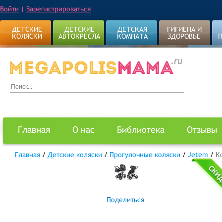
Войти
|
Зарегистрироваться
ДЕТСКИЕ
ДЕТСКИЕ
ДЕТСКАЯ
ГИГИЕНА И
КОЛЯСКИ
АВТОКРЕСЛА
КОМНАТА
ЗДОРОВЬЕ
Главная
О нас
Библиотека
Отзывы
Главная
/
Детские коляски
/
Прогулочные коляски
/
Jetem
/
К
Поделиться