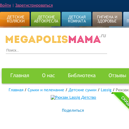
Войти
|
Зарегистрироваться
ДЕТСКИЕ
ДЕТСКИЕ
ДЕТСКАЯ
ГИГИЕНА И
КОЛЯСКИ
АВТОКРЕСЛА
КОМНАТА
ЗДОРОВЬЕ
Главная
О нас
Библиотека
Отзывы
Главная
/
Сумки и пеленание
/
Детские сумки
/
Lassig
/
Рюкзак
Поделиться