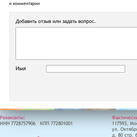
и комментарии
Добавить отзыв или задать вопрос.
Имя
Реквизиты:
Фактическ
ИНН 7728757906 КПП 772801001
117593, Мо
ул. Октябр
д. 80 стр. 