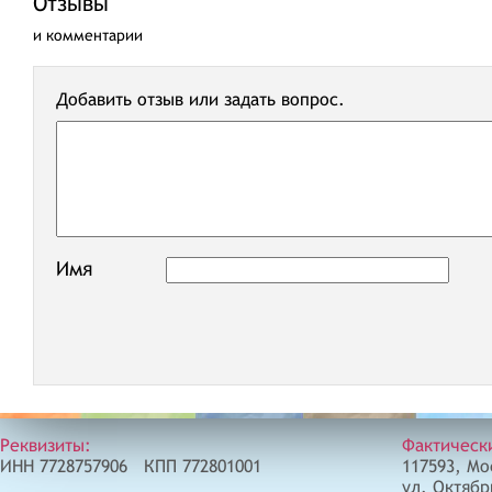
Отзывы
и комментарии
Добавить отзыв или задать вопрос.
Имя
Реквизиты:
Фактическ
ИНН 7728757906 КПП 772801001
117593, Мо
ул. Октябр