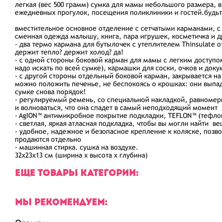
легкая (вес 500 грамм) сумка для мамы небольшого размера, 
ежедневных прогулок, посещения поликлиники и гостей.будьт
вместительное основное отделение с сетчатыми карманами, с
сменная одежда малышу, книга, пара игрушек, косметичка и д
- два термо кармана для бутылочек с утеплителем Thinsulate 
держит тепло? держит холод? да!
- с одной стороны боковой карман для мамы с легким доступо
надо искать по всей сумке), кармашки для соски, очков и док
- с другой стороны отдельный боковой карман, закрывается на
можно положить печенье, не беспокоясь о крошках: они выпад
сумке снова порядок!
- регулируемый ремень, со специальной накладкой, равномер
и волноваться, что она спадет в самый неподходящий момент
- AgION™ антимикробное покрытие подкладки, TEFLON™ (тефло
- светлая, яркая атласная подкладка, чтобы вы могли найти в
- удобное, надежное и безопасное крепление к коляске, позв
продаются отдельно
- машинная стирка. сушка на воздухе.
32х23х13 см (ширина х высота х глубина)
ЕЩЕ ТОВАРЫ КАТЕГОРИИ:
МЫ РЕКОМЕНДУЕМ: