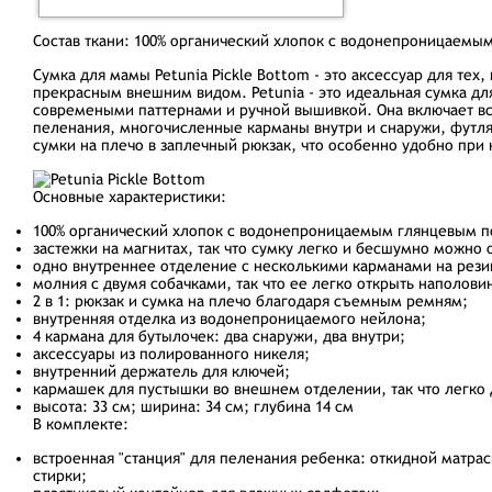
Состав ткани:
100% органический хлопок с водонепроницаемы
Сумка для мамы
Petunia Pickle Bottom
- это аксессуар для тех
прекрасным внешним видом. Petunia - это идеальная сумка дл
современыми паттернами и ручной вышивкой. Она включает вс
пеленания, многочисленные карманы внутри и снаружи, футля
сумки на плечо в заплечный рюкзак, что особенно удобно при
Основные характеристики:
100% органический хлопок с водонепроницаемым глянцевым по
застежки на магнитах, так что сумку легко и бесшумно можно 
одно внутреннее отделение с несколькими карманами на рези
молния с двумя собачками, так что ее легко открыть наполови
2 в 1: рюкзак и сумка на плечо благодаря съемным ремням;
внутренняя отделка из водонепроницаемого нейлона;
4 кармана для бутылочек: два снаружи, два внутри;
аксессуары из полированного никеля;
внутренний держатель для ключей;
кармашек для пустышки во внешнем отделении, так что легко 
высота: 33 см; ширина: 34 см; глубина 14 см
В комплекте:
встроенная "станция" для пеленания ребенка: откидной матра
стирки;