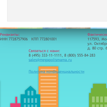
Реквизиты:
Фактическ
ИНН 7728757906 КПП 772801001
117593, Мо
ул. Октябр
д. 80 стр. 
Связаться с нами:
8 (495) 333-11-1111, 8 (800) 555-84-283
sales@megapolismama.ru
Политика конфиденциальности