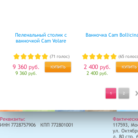
Пеленальный столик с
Ванночка Cam Bollicin
ванночкой Cam Volare
(71 голос)
(65 голос
9 360
2 400
руб.
руб.
9 360
2 400
руб.
руб.
1
2
Реквизиты:
Фактическ
ИНН 7728757906 КПП 772801001
117593, Мо
ул. Октябр
д. 80 стр. 