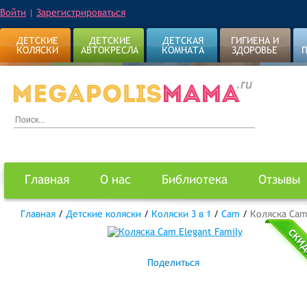
Войти
|
Зарегистрироваться
ДЕТСКИЕ
ДЕТСКИЕ
ДЕТСКАЯ
ГИГИЕНА И
КОЛЯСКИ
АВТОКРЕСЛА
КОМНАТА
ЗДОРОВЬЕ
Главная
О нас
Библиотека
Отзывы
Главная
/
Детские коляски
/
Коляски 3 в 1
/
Cam
/
Коляска Cam
Поделиться