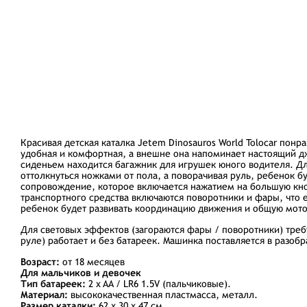
Красивая детская каталка Jetem Dinosauros World Tolocar по
удобная и комфортная, а внешне она напоминает настоящий дж
сиденьем находится багажник для игрушек юного водителя. Дл
оттолкнуться ножками от пола, а поворачивая руль, ребенок 
сопровождение, которое включается нажатием на большую кнопк
транспортного средства включаются поворотники и фары, что 
ребенок будет развивать координацию движения и общую мото
Для световых эффектов (загораются фары / поворотники) треб
руле) работает и без батареек. Машинка поставляется в разоб
Возраст:
от 18 месяцев
Для мальчиков и девочек
Тип батареек:
2 x AA / LR6 1.5V (пальчиковые).
Материал:
высококачественная пластмасса, металл.
Размер каталки:
62 х 30 х 47 см.