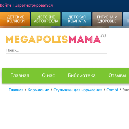
Войти
|
Зарегистрироваться
ДЕТСКИЕ
ДЕТСКИЕ
ДЕТСКАЯ
ГИГИЕНА И
КОЛЯСКИ
АВТОКРЕСЛА
КОМНАТА
ЗДОРОВЬЕ
Главная
О нас
Библиотека
Отзывы
Главная
/
Кормление
/
Стульчики для кормления
/
Combi
/
Эле