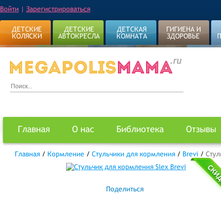
Войти
|
Зарегистрироваться
ДЕТСКИЕ
ДЕТСКИЕ
ДЕТСКАЯ
ГИГИЕНА И
КОЛЯСКИ
АВТОКРЕСЛА
КОМНАТА
ЗДОРОВЬЕ
Главная
О нас
Библиотека
Отзывы
Главная
/
Кормление
/
Стульчики для кормления
/
Brevi
/
Стул
Поделиться