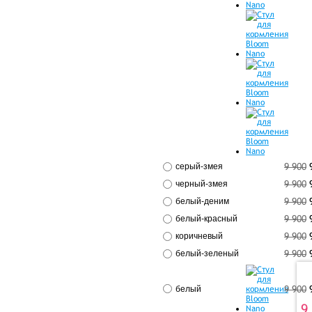
9 900
серый-змея
9 900
черный-змея
9 900
белый-деним
9 900
белый-красный
9 900
коричневый
9 900
белый-зеленый
9 900
белый
9