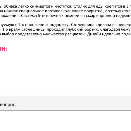
 обивка легко снимается и чистится. Столик для еды крепится в 3
 на ножках специальное противоскользящее покрытие, поэтому сту
кормления. Система 5-титочечных ремней со смарт-пряжкой надеж
руемую в 2-х положениях подножку. Столешница сделана из пищево
. По краям столешницы проходит глубокий бортик, благодаря чему
На выбор представлено множество расцветок. Дизайн идеально под
ИИ:
 вопрос.