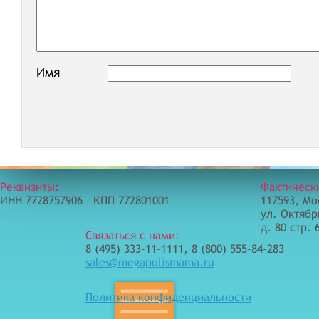
Имя
Реквизиты:
Фактическ
ИНН 7728757906 КПП 772801001
117593, Мо
ул. Октябр
д. 80 стр. 
Связаться с нами:
8 (495) 333-11-1111, 8 (800) 555-84-283
sales@megapolismama.ru
Политика конфиденциальности