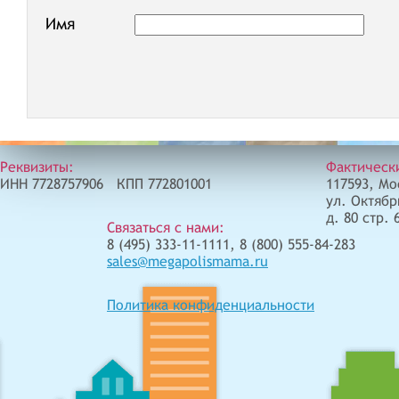
Имя
Реквизиты:
Фактическ
ИНН 7728757906 КПП 772801001
117593, Мо
ул. Октябр
д. 80 стр. 
Связаться с нами:
8 (495) 333-11-1111, 8 (800) 555-84-283
sales@megapolismama.ru
Политика конфиденциальности