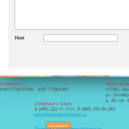
Имя
Реквизиты:
Фактическ
ИНН 7728757906 КПП 772801001
117593, Мо
ул. Октябр
д. 80 стр. 
Связаться с нами:
8 (495) 333-11-1111, 8 (800) 555-84-283
sales@megapolismama.ru
Политика конфиденциальности