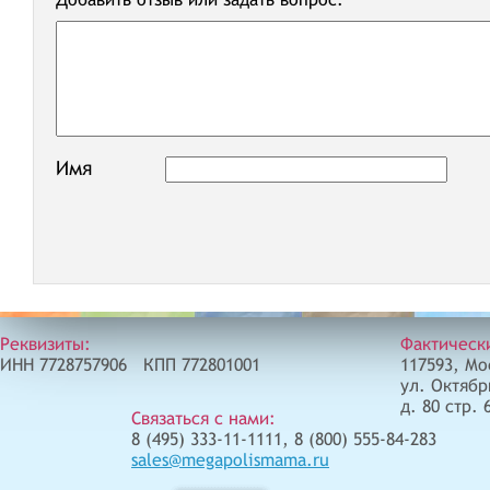
Имя
Реквизиты:
Фактическ
ИНН 7728757906 КПП 772801001
117593, Мо
ул. Октябр
д. 80 стр. 
Связаться с нами:
8 (495) 333-11-1111, 8 (800) 555-84-283
sales@megapolismama.ru