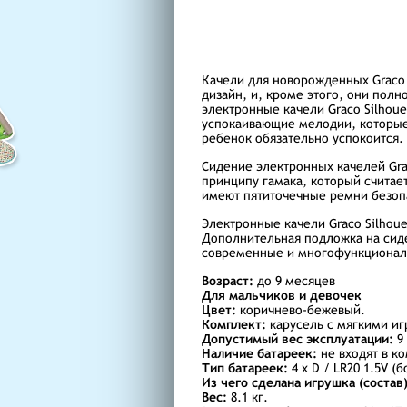
Качели для новорожденных Graco
дизайн, и, кроме этого, они пол
электронные качели Graco Silhoue
успокаивающие мелодии, которые 
ребенок обязательно успокоится.
Сидение электронных качелей Gra
принципу гамака, который считае
имеют пятиточечные ремни безоп
Электронные качели Graco Silhou
Дополнительная подложка на сиде
современные и многофункциональ
Возраст:
до 9 месяцев
Для мальчиков и девочек
Цвет:
коричнево-бежевый.
Комплект:
карусель с мягкими иг
Допустимый вес эксплуатации:
9 
Наличие батареек:
не входят в к
Тип батареек:
4 х D / LR20 1.5V (б
Из чего сделана игрушка (состав)
Вес:
8.1 кг.