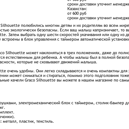
сроки доставки уточнит менедж
Казахстан:
от 600 руб
сроки доставки уточнит менедж
 Silhouette полюбились многим детям и их родителям во всем мир
ностью экологически безопасны. Если ваш малыш капризничает, то 
tte. Затем выбрать одну шести скоростей укачивания или одну из д
встроены в блок управления с таймером автоматической установки
co Silhouette может наклоняться в трех положениях, даже до полн
тся естественным для ребенка. А чтобы малыш был в полной безопас
асности, которые не сковывают движений малыша.
ette очень удобны. Они легко складываются и очень компактны для 
нии может сниматься и стираться, помимо этого подголовник тоже
ные качели Graco Silhouette вы можете в нашем магазине по сам
рушками, электромеханический блок с таймером, столик-бампер д
кг.
омплект.
очонки).
:
металл, пластик, текстиль.