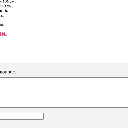
х 106 см.
110 см.
я:
6.
2.
.
ые.
ИИ:
 вопрос.