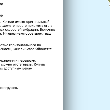
ер
ер
е. Качели имеют оригинальный
вы можете просто положить его в
вух скоростей вибрации. Включить
. И через некоторое время ваш
остью горизонтального по
ности, качели Graco Silhouette
хранения и перевозки.
 можно отстегивать. Купить
ым доступным ценам.
ля игрушек.