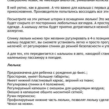
Совершенно новая, не имеющая аналогов, уникальная коляска
В ней уютно, как в домике. А что важно для малыша с первых
прикосновения. Производители попытались воссоздать все эти 
Посмотрите на эти уютные шторки в оснащении люльки! Это же
будет сокрыто от посторонних любопытных взглядов. А просто
одежде. А малышу летом будет приятно дотрагиваться нежной
аллергию.
Спинку люльки можно при желании ругулировать в 4-х позиция
малыш подрастет, вы сможете установить легко и просто прог
мелочей: от регулировки спинки до ремней безопасности и ут
А для тех, кто передвигается с малышом в авто, находкой ста
маленькому пассажиру в поездке.
Люлька:
Предназначена для ребенка с рождения до 6мес.;
Просторная, имеет большие габариты;
Имеет нижний пластиковый каркас, верхний из ткани;
Регулировка спинки в 4 положения;
Регулируемый капюшон с окошком для циркуляции воздуха;
Окошко в капюшоне обшито москитной сеткой;
Ручки переноски;
Профилируемые нижние часть люльки, позволят люльку сдела
Чехол на ножки.